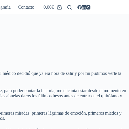
grafia
Contacto
0,00
€
Carro
de
compra
 médico decidió que ya era hora de salir y por fin pudimos verle la
e, para poder contar la historia, me encanta estar desde el momento en
las abuelas daros los últimos besos antes de entrar en el quirófano y
 primeras miradas, primeras lágrimas de emoción, primeros miedos y
os.