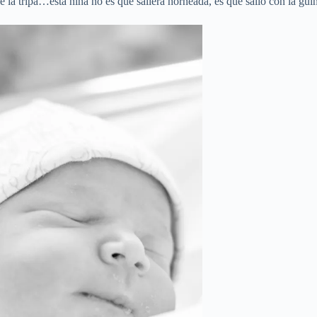
de la tripa…esta niña no es que saliera horneada, es que salió con la gu