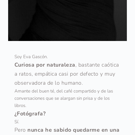
Soy Eva Gascón.
Curiosa por naturaleza
, bastante caótica 
a ratos, empática casi por defecto y muy 
observadora de lo humano.
Amante del buen té, del café compartido y de las 
conversaciones que se alargan sin prisa y de los 
libros.
¿Fotógrafa?
Sí.
Pero 
nunca he sabido quedarme en una 