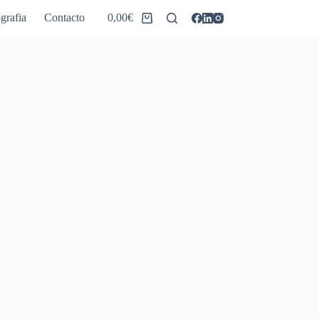
grafia
Contacto
0,00
€
Carro
de
compra