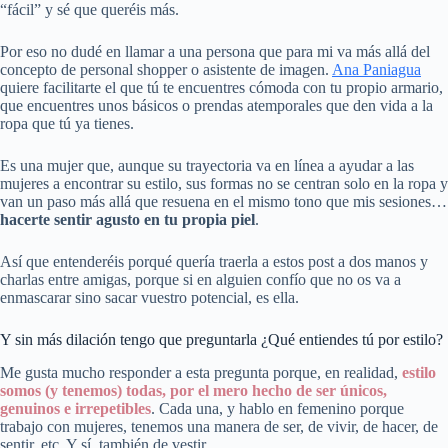
“fácil” y sé que queréis más.
Por eso no dudé en llamar a una persona que para mi va más allá del
concepto de personal shopper o asistente de imagen.
Ana Paniagua
quiere facilitarte el que tú te encuentres cómoda con tu propio armario,
que encuentres unos básicos o prendas atemporales que den vida a la
ropa que tú ya tienes.
Es una mujer que, aunque su trayectoria va en línea a ayudar a las
mujeres a encontrar su estilo, sus formas no se centran solo en la ropa y
van un paso más allá que resuena en el mismo tono que mis sesiones…
hacerte sentir agusto en tu propia piel
.
Así que entenderéis porqué quería traerla a estos post a dos manos y
charlas entre amigas, porque si en alguien confío que no os va a
enmascarar sino sacar vuestro potencial, es ella.
Y sin más dilación tengo que preguntarla ¿Qué entiendes tú por estilo?
Me gusta mucho responder a esta pregunta porque, en realidad,
estilo
somos (y tenemos) todas, por el mero hecho de ser únicos,
genuinos e irrepetibles
. Cada una, y hablo en femenino porque
trabajo con mujeres, tenemos una manera de ser, de vivir, de hacer, de
sentir, etc. Y sí, también de vestir.