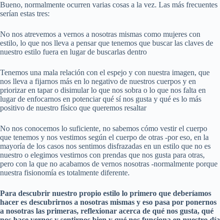
Bueno, normalmente ocurren varias cosas a la vez. Las más frecuentes
serían estas tres:
No nos atrevemos a vernos a nosotras mismas como mujeres con
estilo, lo que nos lleva a pensar que tenemos que buscar las claves de
nuestro estilo fuera en lugar de buscarlas dentro
Tenemos una mala relación con el espejo y con nuestra imagen, que
nos lleva a fijarnos más en lo negativo de nuestros cuerpos y en
priorizar en tapar o disimular lo que nos sobra o lo que nos falta en
lugar de enfocarnos en potenciar qué sí nos gusta y qué es lo más
positivo de nuestro físico que queremos resaltar
No nos conocemos lo suficiente, no sabemos cómo vestir el cuerpo
que tenemos y nos vestimos según el cuerpo de otras -por eso, en la
mayoría de los casos nos sentimos disfrazadas en un estilo que no es
nuestro o elegimos vestirnos con prendas que nos gusta para otras,
pero con la que no acabamos de vernos nosotras -normalmente porque
nuestra fisionomía es totalmente diferente.
Para descubrir nuestro propio estilo lo primero que deberíamos
hacer es descubrirnos a nosotras mismas y eso pasa por ponernos
a nosotras las primeras, reflexionar acerca de qué nos gusta, qué
nos hace vernos y sentirnos bien y qué nos funciona en nuestro día