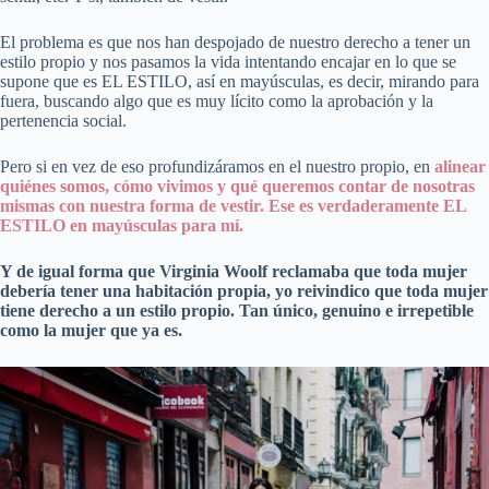
El problema es que nos han despojado de nuestro derecho a tener un
estilo propio y nos pasamos la vida intentando encajar en lo que se
supone que es EL ESTILO, así en mayúsculas, es decir, mirando para
fuera, buscando algo que es muy lícito como la aprobación y la
pertenencia social.
Pero si en vez de eso profundizáramos en el nuestro propio, en
alinear
quiénes somos, cómo vivimos y qué queremos contar de nosotras
mismas con nuestra forma de vestir. Ese es verdaderamente EL
ESTILO en mayúsculas para mí.
Y de igual forma que Virginia Woolf reclamaba que toda mujer
debería tener una habitación propia, yo reivindico que toda mujer
tiene derecho a un estilo propio. Tan único, genuino e irrepetible
como la mujer que ya es.