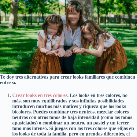
Te doy tres alternativas para crear looks familiares que combinen
entre sí.
Crear looks en tres colores
. Los looks en tres colores, no
más, son muy equilibrados y sus infinitas posibilidades
introducen muchos más matices y riqueza que los looks
bicolores. Puedes combinar tres neutros, mezclar colores
neutros con otros tonos de baja intensidad (como los tonos
apastelados) o combinar un neutro, un pastel y un tercer
tono más intenso. Si juegas con los tres colores que elijas en
los looks de toda la familia, pero en prendas diferentes, el