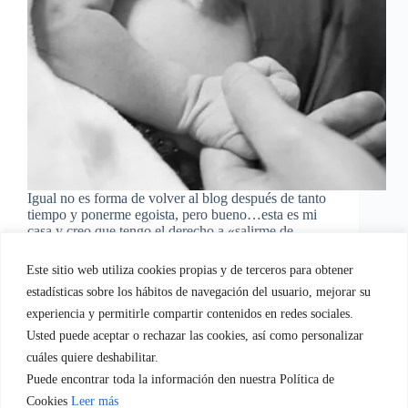
Igual no es forma de volver al blog después de tanto
tiempo y ponerme egoista, pero bueno…esta es mi
casa y creo que tengo el derecho a «salirme de
madre» de vez en cuando….vosotras me entendéis
¿no? El día de…
Este sitio web utiliza cookies propias y de terceros para obtener
EvaGasconEquipo
18/04/2024
estadísticas sobre los hábitos de navegación del usuario, mejorar su
2 comentarios
experiencia y permitirle compartir contenidos en redes sociales.
Usted puede aceptar o rechazar las cookies, así como personalizar
cuáles quiere deshabilitar.
Puede encontrar toda la información den nuestra Política de
Quien soy
Servicios empresa.
Servicios Familia
Cookies
Leer más
Blog
Regala-te Fotografia
Contacto