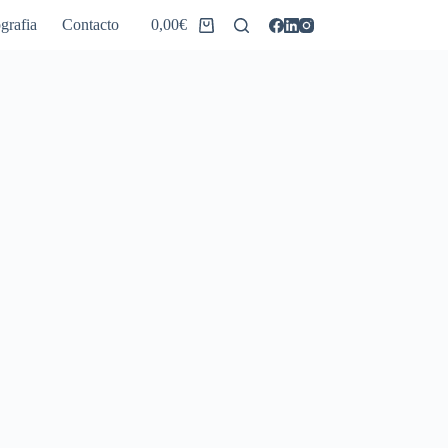
grafia
Contacto
0,00
€
Carro
de
compra