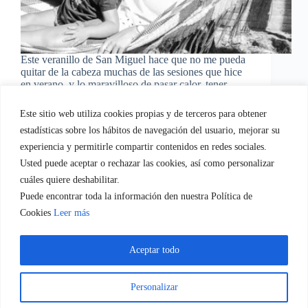
Este veranillo de San Miguel hace que no me pueda
quitar de la cabeza muchas de las sesiones que hice
en verano, y lo maravilloso de pasar calor, tener
momentos de auténtico relax y disfrute. Pero sin
duda hay una…
Este sitio web utiliza cookies propias y de terceros para obtener
EvaGasconEquipo
01/10/2015
estadísticas sobre los hábitos de navegación del usuario, mejorar su
2 comentarios
experiencia y permitirle compartir contenidos en redes sociales.
Usted puede aceptar o rechazar las cookies, así como personalizar
cuáles quiere deshabilitar.
Puede encontrar toda la información den nuestra Política de
Quien soy
Servicios empresa.
Servicios Familia
Cookies
Leer más
Blog
Regala-te Fotografia
Contacto
Aceptar todo
Personalizar
Aviso legal y política de privacidad