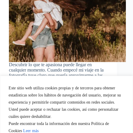
Descubrir lo que te apasiona puede llegar en
cualquier momento. Cuando empecé mi viaje en la
fotografía tuve claro que quería aproximarme a las
personas desde esa autenticidad, mostrándoles lo
extraordinarios que eran sus momentos cotidianos.
Este sitio web utiliza cookies propias y de terceros para obtener
Descubrir vínculos es mi motor
estadísticas sobre los hábitos de navegación del usuario, mejorar su
EvaGasconEquipo
06/05/2021
experiencia y permitirle compartir contenidos en redes sociales.
Usted puede aceptar o rechazar las cookies, así como personalizar
cuáles quiere deshabilitar.
Puede encontrar toda la información den nuestra Política de
Quien soy
Servicios empresa.
Servicios Familia
Cookies
Leer más
Blog
Regala-te Fotografia
Contacto