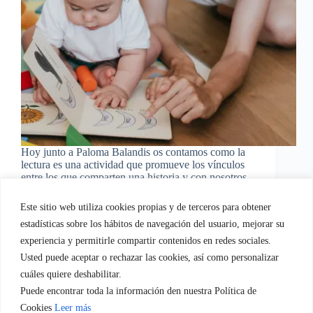
Hoy junto a Paloma Balandis os contamos como la
lectura es una actividad que promueve los vínculos
entre los que comparten una historia y con nosotros
mismos y la imaginación que es capaz de despertar
en nosotros. Hoy el post va de cuentos y emociones
Este sitio web utiliza cookies propias y de terceros para obtener
¿nos acompañas?
estadísticas sobre los hábitos de navegación del usuario, mejorar su
EvaGasconEquipo
21/07/2020
experiencia y permitirle compartir contenidos en redes sociales.
Usted puede aceptar o rechazar las cookies, así como personalizar
cuáles quiere deshabilitar.
Puede encontrar toda la información den nuestra Política de
Quien soy
Servicios empresa.
Servicios Familia
Cookies
Leer más
Blog
Regala-te Fotografia
Contacto