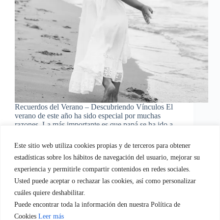
Recuerdos del Verano – Descubriendo Vínculos El
verano de este año ha sido especial por muchas
razones. La más importante es que papá se ha ido a
trabajar fuera y no ha podido estar con nosotras. Esto
nos ha llevado…
Este sitio web utiliza cookies propias y de terceros para obtener
EvaGasconEquipo
03/09/2015
estadísticas sobre los hábitos de navegación del usuario, mejorar su
5 comentarios
experiencia y permitirle compartir contenidos en redes sociales.
Usted puede aceptar o rechazar las cookies, así como personalizar
cuáles quiere deshabilitar.
Puede encontrar toda la información den nuestra Política de
Quien soy
Servicios empresa.
Servicios Familia
Cookies
Leer más
Blog
Regala-te Fotografia
Contacto