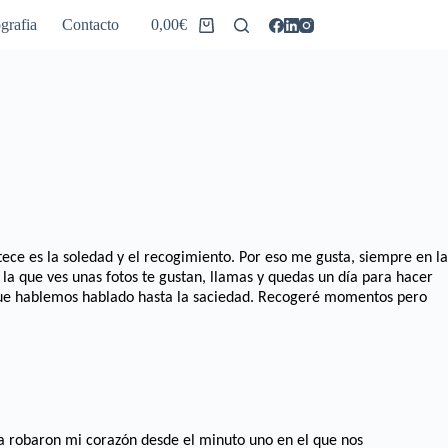
grafia
Contacto
0,00
€
Carro
de
compra
ce es la soledad y el recogimiento. Por eso me gusta, siempre en la
la que ves unas fotos te gustan, llamas y quedas un día para hacer
 que hablemos hablado hasta la saciedad. Recogeré momentos pero
sma robaron mi corazón desde el minuto uno en el que nos