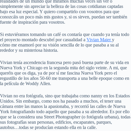
realidades de un mundo que miramos muchas veces sin ver o
simplemente sin apreciar la belleza de las cosas cotidianas captadas
bajo esa luz especial. Y quiero compartirlo con vosotros para que
conozcáis un poco más mis gustos y, si os sirven, puedan ser también
fuente de inspiración para vosotros.
Si estuviéramos tomando un café os contaría que cuando ya tenía todo
el proyecto montado descubrí por casualidad a
Vivian Maier
y
cómo me enamoró por su visión sencilla de lo que pasaba a su al
rededor y su misteriosa historia.
Vivian tenía ascendencia francesa pero pasó buena parte de su vida en
Nueva York y Chicago en la segunda mita del siglo veinte. A mi, que
queréis que os diga, ya de por sí me fascina Nueva York pero el
regustillo de los años 50-60 me transporta a una belle epoque como en
la película de Woddy Allen.
Vivian no era fotógrafa, sino que trabajaba como nanny en los Estados
Unidos. Sin embargo, como nos ha pasado a muchos, el tener una
cámara entre las manos la apasionaba, y recorrió las calles de Nueva
York fotografiando todo aquello que pasaba a su alrededor. Es por ello
que se la considera una Street Photographer (o fotógrafa urbana), todas
sus fotografías sean personas, edificios, escaparates, parques,
autobus…todas se producían estando ella en la calle.