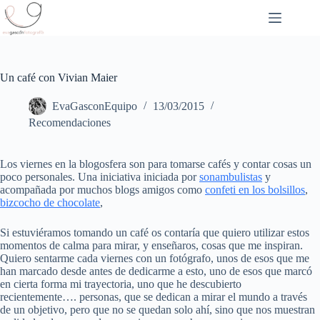
Saltar
al
contenido
Un café con Vivian Maier
EvaGasconEquipo
13/03/2015
Recomendaciones
Los viernes en la blogosfera son para tomarse cafés y contar cosas un
poco personales. Una iniciativa iniciada por
sonambulistas
y
acompañada por muchos blogs amigos como
confeti en los bolsillos
,
bizcocho de chocolate
,
Si estuviéramos tomando un café os contaría que quiero utilizar estos
momentos de calma para mirar, y enseñaros, cosas que me inspiran.
Quiero sentarme cada viernes con un fotógrafo, unos de esos que me
han marcado desde antes de dedicarme a esto, uno de esos que marcó
en cierta forma mi trayectoria, uno que he descubierto
recientemente…. personas, que se dedican a mirar el mundo a través
de un objetivo, pero que no se quedan solo ahí, sino que nos muestran