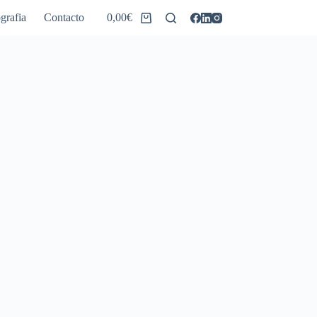
grafia
Contacto
0,00
€
Carro
de
compra