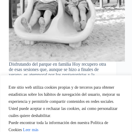
Disfrutando del parque en familia Hoy recupero otra
de esas sesiones que, aunque se hizo a finales de
verano, es atemporal por los protagonistas y la
localización. Nos fuimos al parque Europa situado
en Torrejón de Ardoz donde contamos con
Este sitio web utiliza cookies propias y de terceros para obtener
explanadas inmensas,…
estadísticas sobre los hábitos de navegación del usuario, mejorar su
EvaGasconEquipo
01/10/2015
experiencia y permitirle compartir contenidos en redes sociales.
Usted puede aceptar o rechazar las cookies, así como personalizar
cuáles quiere deshabilitar.
Puede encontrar toda la información den nuestra Política de
Quien soy
Servicios empresa.
Servicios Familia
Cookies
Leer más
Blog
Regala-te Fotografia
Contacto