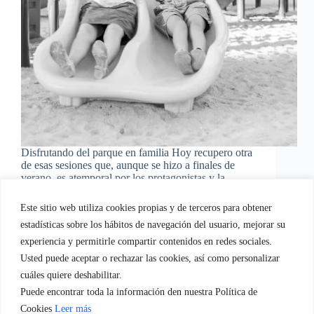
Disfrutando del parque en familia Hoy recupero otra
de esas sesiones que, aunque se hizo a finales de
verano, es atemporal por los protagonistas y la
localización. Nos fuimos al parque Europa situado
en Torrejón de Ardoz donde contamos con
Este sitio web utiliza cookies propias y de terceros para obtener
explanadas inmensas,…
estadísticas sobre los hábitos de navegación del usuario, mejorar su
EvaGasconEquipo
01/10/2015
experiencia y permitirle compartir contenidos en redes sociales.
Usted puede aceptar o rechazar las cookies, así como personalizar
cuáles quiere deshabilitar.
Puede encontrar toda la información den nuestra Política de
Quien soy
Servicios empresa.
Servicios Familia
Cookies
Leer más
Blog
Regala-te Fotografia
Contacto