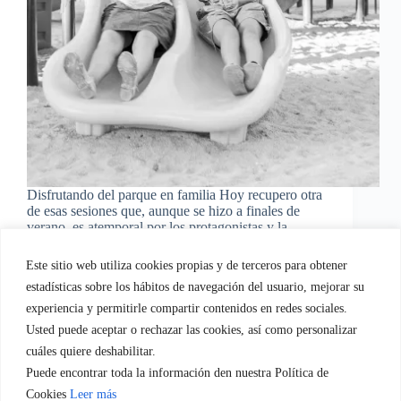
Disfrutando del parque en familia Hoy recupero otra
de esas sesiones que, aunque se hizo a finales de
verano, es atemporal por los protagonistas y la
localización. Nos fuimos al parque Europa situado
en Torrejón de Ardoz donde contamos con
Este sitio web utiliza cookies propias y de terceros para obtener
explanadas inmensas,…
estadísticas sobre los hábitos de navegación del usuario, mejorar su
EvaGasconEquipo
01/10/2015
experiencia y permitirle compartir contenidos en redes sociales.
Usted puede aceptar o rechazar las cookies, así como personalizar
cuáles quiere deshabilitar.
Puede encontrar toda la información den nuestra Política de
Quien soy
Servicios empresa.
Servicios Familia
Cookies
Leer más
Blog
Regala-te Fotografia
Contacto