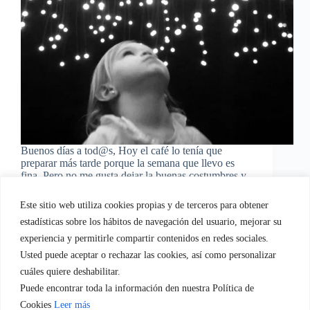
Buenos días a tod@s, Hoy el café lo tenía que
preparar más tarde porque la semana que llevo es
fina. Pero no me gusta dejar la buenas costumbres y
dedicaros un ratito a vosotros que sois los que
siempre me…
Este sitio web utiliza cookies propias y de terceros para obtener
EvaGasconEquipo
08/05/2015
estadísticas sobre los hábitos de navegación del usuario, mejorar su
1 comentario
experiencia y permitirle compartir contenidos en redes sociales.
Usted puede aceptar o rechazar las cookies, así como personalizar
cuáles quiere deshabilitar.
Puede encontrar toda la información den nuestra Política de
Quien soy
Servicios empresa.
Servicios Familia
Cookies
Leer más
Blog
Regala-te Fotografia
Contacto