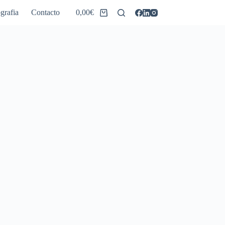
grafia
Contacto
0,00
€
Carro
de
compra