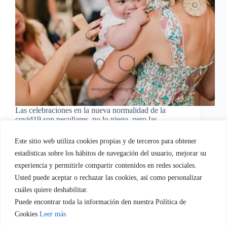
Las celebraciones en la nueva normalidad de la
covid19 son peculiares, no lo niego, pero las
emociones siguen presentes, los vínculos más fuertes
y todo eso merece ser capturado por mi cámara. Sino
Este sitio web utiliza cookies propias y de terceros para obtener
has aplazado ¿Te animas?
estadísticas sobre los hábitos de navegación del usuario, mejorar su
Eva Gascon
31/07/2020
experiencia y permitirle compartir contenidos en redes sociales.
Usted puede aceptar o rechazar las cookies, así como personalizar
cuáles quiere deshabilitar.
Puede encontrar toda la información den nuestra Política de
Quien soy
Servicios empresa.
Servicios Familia
Cookies
Leer más
Blog
Regala-te Fotografia
Contacto