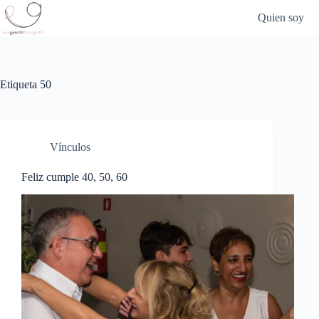
Saltar
Quien soy
al
contenido
Etiqueta
50
Vínculos
Feliz cumple 40, 50, 60