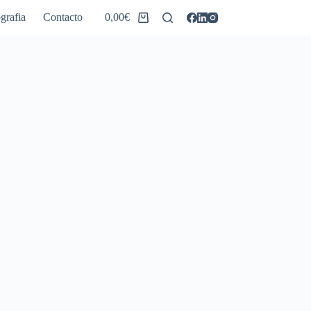
grafia
Contacto
0,00
€
Carro
de
compra