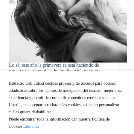
Lo sé, este año la primavera se está haciendo de
rogar (y las fotografías de familia más), todas nos
veíamos agobiadas con el cambio de armario por
estas fechas, viendo los almendros en flor y soñando
Este sitio web utiliza cookies propias y de terceros para obtener
con esa chaqueta ideal.…
estadísticas sobre los hábitos de navegación del usuario, mejorar su
Eva Gascon
11/04/2018
experiencia y permitirle compartir contenidos en redes sociales.
Usted puede aceptar o rechazar las cookies, así como personalizar
cuáles quiere deshabilitar.
Puede encontrar toda la información den nuestra Política de
Quien soy
Servicios empresa.
Servicios Familia
Cookies
Leer más
Blog
Regala-te Fotografia
Contacto